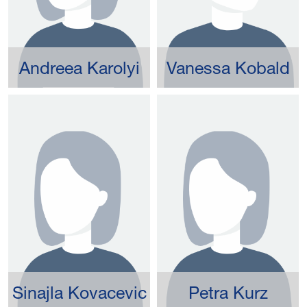
Andreea Karolyi
Vanessa Kobald
Sinajla Kovacevic
Petra Kurz