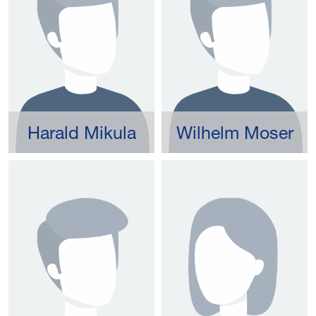
Harald Mikula
Wilhelm Moser