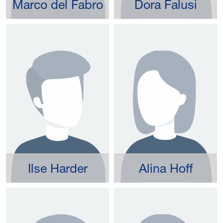
Marco del Fabro
Dora Falusi
Ilse Harder
Alina Hoff