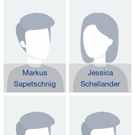
Markus
Jessica
Sapetschnig
Schellander