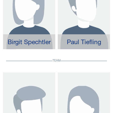
Birgit Spechtler
Paul Tiefling
TEAM