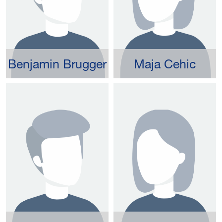
Benjamin Brugger
Maja Cehic