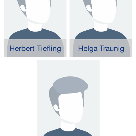
Herbert Tiefling
Helga Traunig