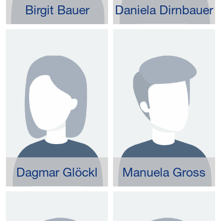
Birgit Bauer
Daniela Dirnbauer
Dagmar Glöckl
Manuela Gross