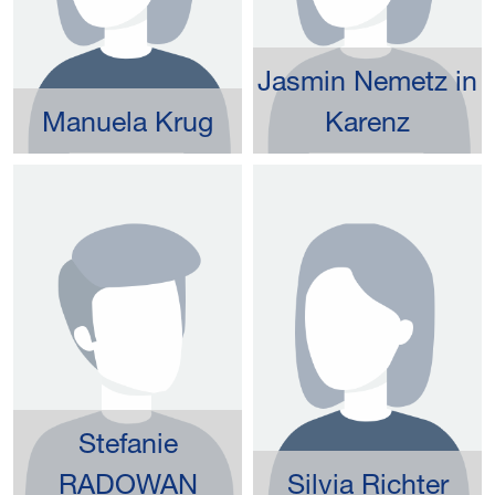
Jasmin Nemetz in
Manuela Krug
Karenz
Stefanie
RADOWAN
Silvia Richter