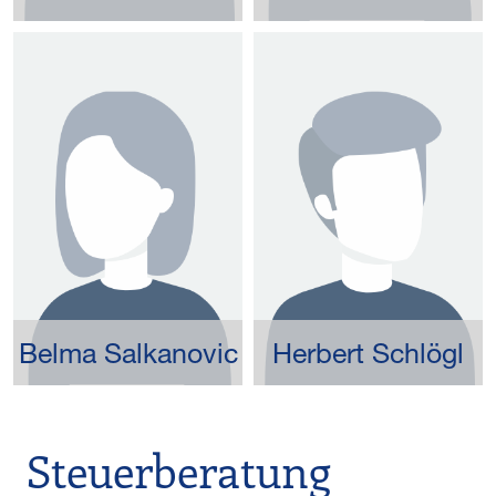
Belma Salkanovic
Herbert Schlögl
Steuerberatung