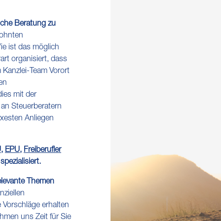
iche Beratung zu
ohnten
ie ist das möglich
art organisiert, dass
m Kanzlei-Team Vorort
len
ies mit der
an Steuerberatern
exesten Anliegen
U
,
EPU
,
Freiberufler
ezialisiert.
relevante Themen
nziellen
 Vorschläge erhalten
ehmen uns Zeit für Sie