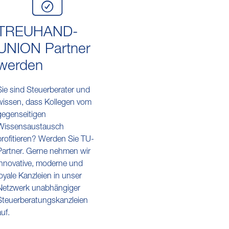
TREUHAND-
UNION Partner
werden
Sie sind Steuerberater und
wissen, dass Kollegen vom
gegenseitigen
Wissensaustausch
profitieren? Werden Sie TU-
Partner. Gerne nehmen wir
innovative, moderne und
loyale Kanzleien in unser
Netzwerk unabhängiger
Steuerberatungskanzleien
auf.