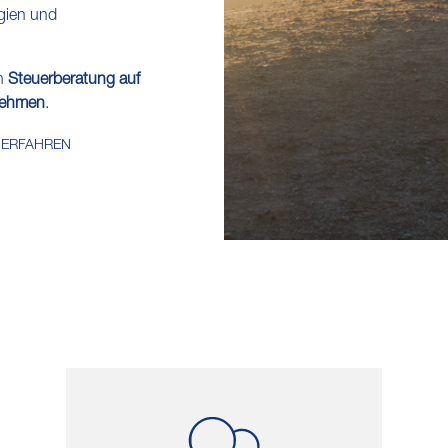
egien und
rn
Steuerberatung auf
nehmen
.
 ERFAHREN