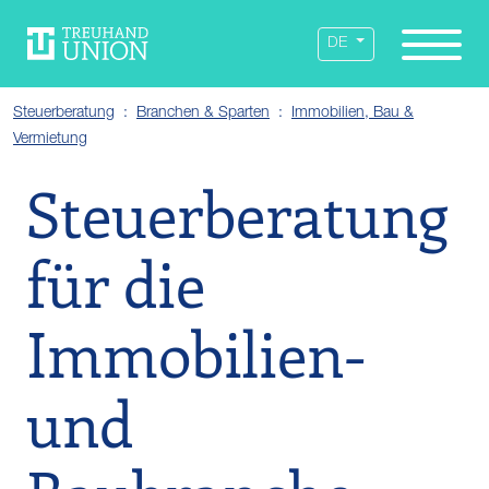
Leistungen
Standorte
Branchen
Über uns
Karriere
Services
News
DE
Steuerberatung
Branchen & Sparten
Immobilien, Bau &
Vermietung
Steuerberatung
für die
Immobilien-
und