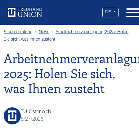
Leistungen
Standorte
Branchen
Über uns
Karriere
Services
News
DE
Steuerberatung
News
Arbeitnehmerveranlagung 2025: Holen
Sie sich, was Ihnen zusteht
Arbeitnehmerveranlagu
2025: Holen Sie sich,
was Ihnen zusteht
TU-Österreich
5/27/2026