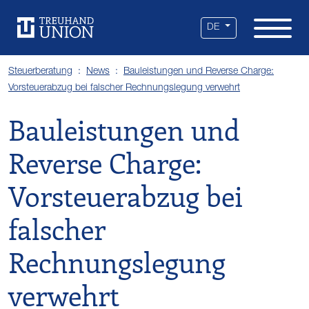
Leistungen
Standorte
Branchen
Über uns
Karriere
Services
News
DE
Steuerberatung
News
Bauleistungen und Reverse Charge:
Vorsteuerabzug bei falscher Rechnungslegung verwehrt
Bauleistungen und
Reverse Charge:
Vorsteuerabzug bei
falscher
Rechnungslegung
verwehrt