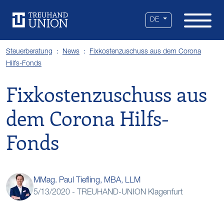
Leistungen
Standorte
Branchen
Über uns
Karriere
Services
News
DE
Steuerberatung
News
Fixkostenzuschuss aus dem Corona
Hilfs-Fonds
Fixkostenzuschuss aus
dem Corona Hilfs-
Fonds
MMag. Paul Tiefling, MBA, LLM
5/13/2020 -
TREUHAND-UNION Klagenfurt