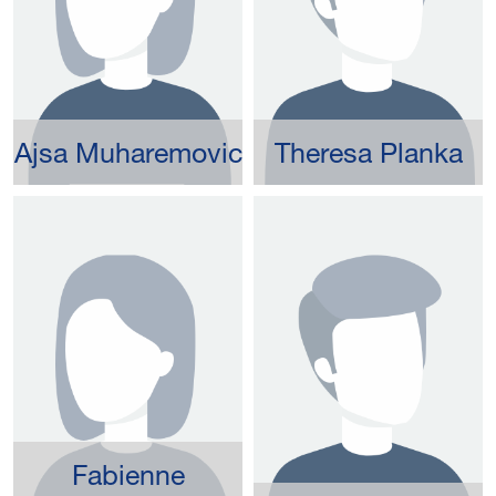
Ajsa Muharemovic
Theresa Planka
Fabienne