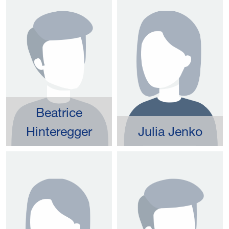
Beatrice
Hinteregger
Julia Jenko