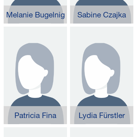
Melanie Bugelnig
Sabine Czajka
Patricia Fina
Lydia Fürstler