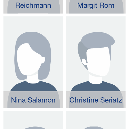
Reichmann
Margit Rom
Nina Salamon
Christine Seriatz