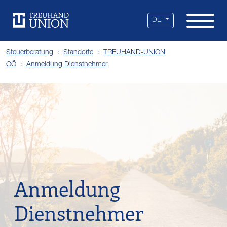
Leistungen
Standorte
Branchen
Über uns
Karriere
Services
News
DE
Steuerberatung
Standorte
TREUHAND-UNION
OÖ
Anmeldung Dienstnehmer
Anmeldung
Dienstnehmer